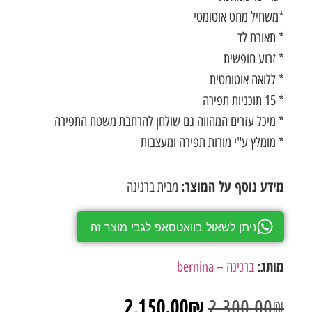
*משחיל מחט אוטומטי
* תאורת לד
* זרוע חופשית
* ללואה אוטומטית
* 15 תוכניות תפירה
* מיכל עזרים המהווה גם שולחן להרחבת משטח התפירה
* מומלץ ע"י מורות תפירה ומעצבות
מידע נוסף על המוצר:
מבית ברנינה
ניתן לשאול בוואטסאפ לגבי מוצר זה
מותג:
ברנינה – bernina
2,150.00
₪
2,300.00
₪