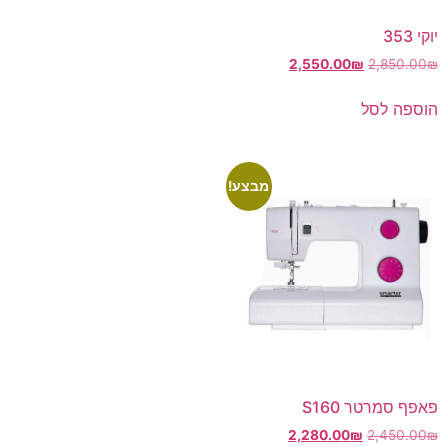
יוקי 353
2,550.00
₪
2,850.00
₪
הוספה לסל
מבצע!
פאפף סמרטר S160
2,280.00
₪
2,450.00
₪