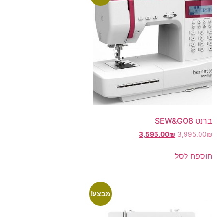
ברנט SEW&GO8
3,595.00
₪
3,995.00
₪
הוספה לסל
מבצע!