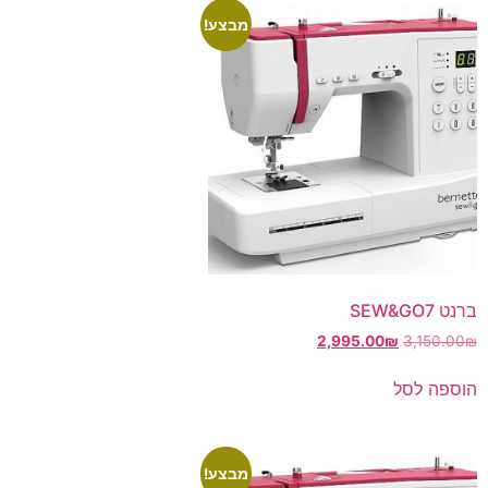
מבצע!
ברנט SEW&GO7
2,995.00
₪
3,150.00
₪
הוספה לסל
מבצע!