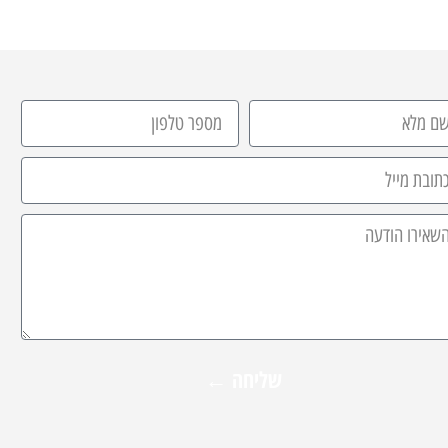
שליחה ←