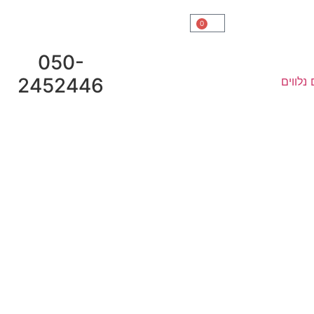
0
050-
2452446
נלווים